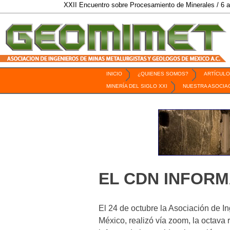
XXII Encuentro sobre Procesamiento de Minerales / 6 al 9 de Octu
INICIO
¿QUIENES SOMOS?
ARTÍCULO
Revista Geomimet
MINERÍA DEL SIGLO XXI
NUESTRA ASOCIA
EL CDN INFOR
El 24 de octubre la Asociación de I
México, realizó vía zoom, la octava 