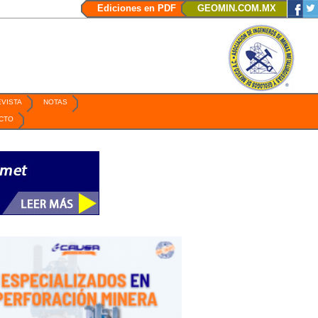
e de 2026 / Ciudad de México Organiza México Business /
/
Conferencia Mine
Ediciones en PDF
GEOMIN.COM.MX
EVISTA
NOTAS
CTO