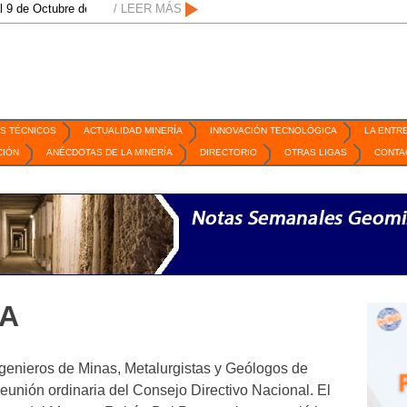
bre de 2026 / San Luis Potosí, SLP /
/ LEER MÁS
/
Mexico Mining Forum / 2 de septiembr
S TÉCNICOS
ACTUALIDAD MINERÍA
INNOVACIÓN TECNOLÓGICA
LA ENTR
CIÓN
ANÉCDOTAS DE LA MINERÍA
DIRECTORIO
OTRAS LIGAS
CONTA
MA
ngenieros de Minas, Metalurgistas y Geólogos de
reunión ordinaria del Consejo Directivo Nacional. El