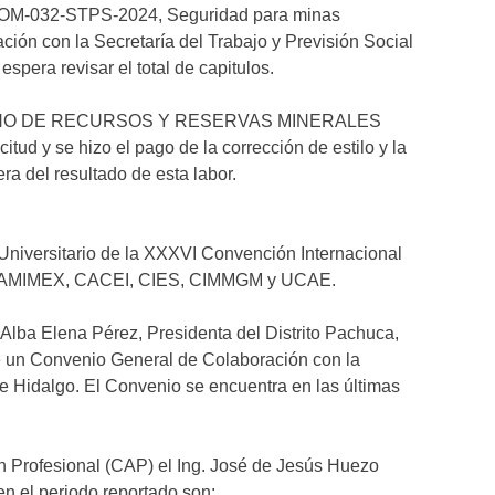
NOM-032-STPS-2024, Seguridad para minas
ción con la Secretaría del Trabajo y Previsión Social
pera revisar el total de capitulos.
ICANO DE RECURSOS Y RESERVAS MINERALES
tud y se hizo el pago de la corrección de estilo y la
ra del resultado de esta labor.
Universitario de la XXXVI Convención Internacional
 a CAMIMEX, CACEI, CIES, CIMMGM y UCAE.
 Alba Elena Pérez, Presidenta del Distrito Pachuca,
e un Convenio General de Colaboración con la
 Hidalgo. El Convenio se encuentra en las últimas
n Profesional (CAP) el Ing. José de Jesús Huezo
en el periodo reportado son: