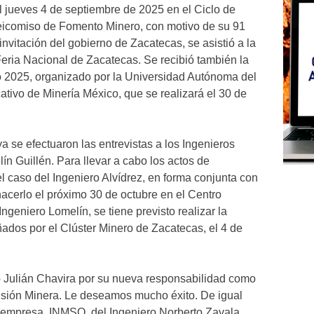
l jueves 4 de septiembre de 2025 en el Ciclo de
eicomiso de Fomento Minero, con motivo de su 91
 invitación del gobierno de Zacatecas, se asistió a la
eria Nacional de Zacatecas. Se recibió también la
o 2025, organizado por la Universidad Autónoma del
tivo de Minería México, que se realizará el 30 de
ya se efectuaron las entrevistas a los Ingenieros
n Guillén. Para llevar a cabo los actos de
el caso del Ingeniero Alvídrez, en forma conjunta con
hacerlo el próximo 30 de octubre en el Centro
Ingeniero Lomelín, se tiene previsto realizar la
ñados por el Clúster Minero de Zacatecas, el 4 de
ero Julián Chavira por su nueva responsabilidad como
visión Minera. Le deseamos mucho éxito. De igual
 empresa, INMSO, del Ingeniero Norberto Zavala,