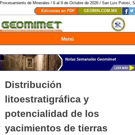
e Minerales / 6 al 9 de Octubre de 2026 / San Luis Potosí, SLP /
/
Mexico M
Ediciones en PDF
GEOMIN.COM.MX
Menú
Revista Geomimet
Distribución
litoestratigráfica y
potencialidad de los
yacimientos de tierras