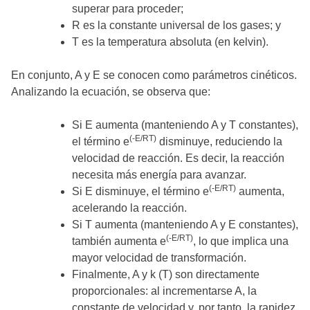
superar para proceder;
R es la constante universal de los gases; y
T es la temperatura absoluta (en kelvin).
En conjunto, A y E se conocen como parámetros cinéticos.
Analizando la ecuación, se observa que:
Si E aumenta (manteniendo A y T constantes),
(-E/RT)
el término e
disminuye, reduciendo la
velocidad de reacción. Es decir, la reacción
necesita más energía para avanzar.
(-E/RT)
Si E disminuye, el término e
aumenta,
acelerando la reacción.
Si T aumenta (manteniendo A y E constantes),
(-E/RT)
también aumenta e
, lo que implica una
mayor velocidad de transformación.
Finalmente, A y k (T) son directamente
proporcionales: al incrementarse A, la
constante de velocidad y, por tanto, la rapidez