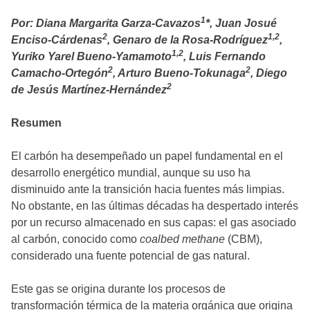
1
Por: Diana Margarita Garza-Cavazos
*, Juan Josué
2
1,2
Enciso-Cárdenas
, Genaro de la Rosa-Rodríguez
,
1,2
Yuriko Yarel Bueno-Yamamoto
, Luis Fernando
2
2
Camacho-Ortegón
, Arturo Bueno-Tokunaga
, Diego
2
de Jesús Martínez-Hernández
Resumen
El carbón ha desempeñado un papel fundamental en el
desarrollo energético mundial, aunque su uso ha
disminuido ante la transición hacia fuentes más limpias.
No obstante, en las últimas décadas ha despertado interés
por un recurso almacenado en sus capas: el gas asociado
al carbón, conocido como
coalbed methane
(CBM),
considerado una fuente potencial de gas natural.
Este gas se origina durante los procesos de
transformación térmica de la materia orgánica que origina