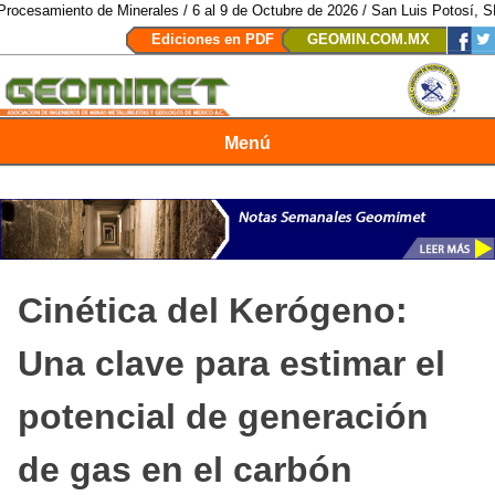
 de Minerales / 6 al 9 de Octubre de 2026 / San Luis Potosí, SLP /
/
Mexico
Ediciones en PDF
GEOMIN.COM.MX
Menú
Revista Geomimet
Cinética del Kerógeno:
Una clave para estimar el
potencial de generación
de gas en el carbón