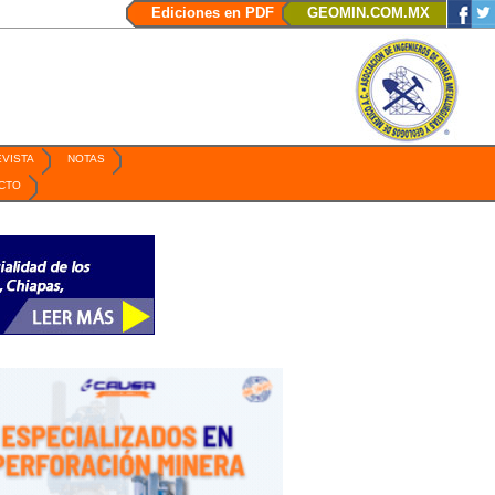
 de 2026 / Ciudad de México Organiza México Business /
/
Conferencia Miner
Ediciones en PDF
GEOMIN.COM.MX
EVISTA
NOTAS
CTO