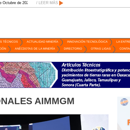
re de 2026 / San Luis Potosí, SLP /
/ LEER MÁS
/
Mexico Mining Forum / 2 de septiembre
S TÉCNICOS
ACTUALIDAD MINERÍA
INNOVACIÓN TECNOLÓGICA
LA ENTR
CIÓN
ANÉCDOTAS DE LA MINERÍA
DIRECTORIO
OTRAS LIGAS
CONTA
ONALES AIMMGM