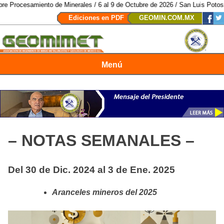
to de Minerales / 6 al 9 de Octubre de 2026 / San Luis Potosí, SLP /
/
Mexic
Ediciones en PDF
GEOMIN.COM.MX
Menú
Revista Geomimet
– NOTAS SEMANALES –
Del 30 de Dic. 2024 al 3 de Ene. 2025
Aranceles mineros del 2025