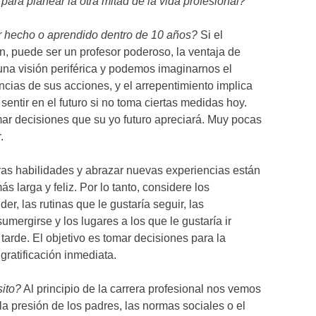
ra planear la otra mitad de la vida profesional?
r hecho o aprendido dentro de 10 años?
Si el
n, puede ser un profesor poderoso, la ventaja de
na visión periférica y podemos imaginarnos el
ncias de sus acciones, y el arrepentimiento implica
entir en el futuro si no toma ciertas medidas hoy.
ar decisiones que su yo futuro apreciará. Muy pocas
.
vas habilidades y abrazar nuevas experiencias están
s larga y feliz. Por lo tanto, considere los
r, las rutinas que le gustaría seguir, las
umergirse y los lugares a los que le gustaría ir
arde. El objetivo es tomar decisiones para la
 gratificación inmediata.
ito?
Al principio de la carrera profesional nos vemos
 la presión de los padres, las normas sociales o el