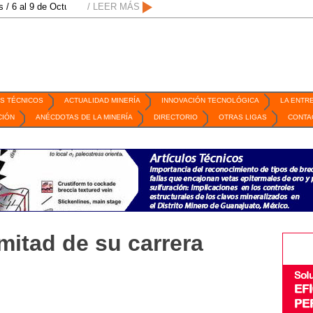
 de Octubre de 2026 / San Luis Potosí, SLP /
/ LEER MÁS
/
Mexico Mining Forum / 2 de s
S TÉCNICOS
ACTUALIDAD MINERÍA
INNOVACIÓN TECNOLÓGICA
LA ENTR
CIÓN
ANÉCDOTAS DE LA MINERÍA
DIRECTORIO
OTRAS LIGAS
CONTA
mitad de su carrera