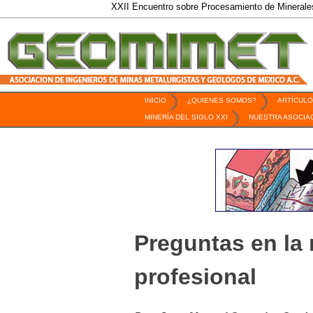
XXII Encuentro sobre Procesamiento de Minerales / 6 al 9
INICIO
¿QUIENES SOMOS?
ARTÍCULO
Revista Geomimet
MINERÍA DEL SIGLO XXI
NUESTRA ASOCIA
Preguntas en la 
profesional