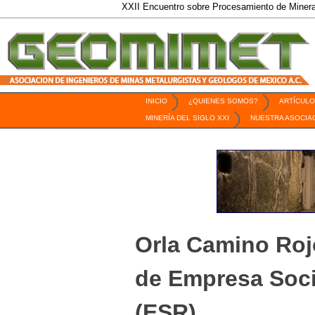
XXII Encuentro sobre Procesamiento de Minerales / 6 al
INICIO
¿QUIENES SOMOS?
ARTÍCULO
Revista Geomimet
MINERÍA DEL SIGLO XXI
NUESTRA ASOCIA
Orla Camino Rojo
de Empresa Soc
(ESR)