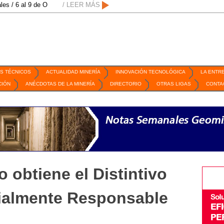
 9 de Octubre de 2026 / San Luis Potosí, SLP /
/ LEER MÁS
/
Mexico Mining Forum / 2 de
S TÉCNICOS
ACTUALIDAD MINERÍA
INNOVACIÓN TECNOLÓGICA
LA ENTR
CIÓN
ANÉCDOTAS DE LA MINERÍA
DIRECTORIO
OTRAS LIGAS
CONTA
 obtiene el Distintivo
ialmente Responsable