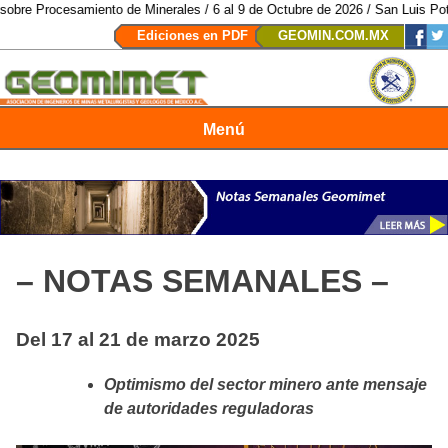
nto de Minerales / 6 al 9 de Octubre de 2026 / San Luis Potosí, SLP /
/
Mex
Ediciones en PDF
GEOMIN.COM.MX
Menú
Revista Geomimet
– NOTAS SEMANALES –
Del 17 al 21 de marzo 2025
Optimismo del sector minero ante mensaje
de autoridades reguladoras