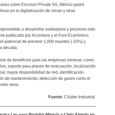
arias como Ericsson Private 5G, México podrá
inuo en la digitalización de minas y otras
mprometido a desarrollar estándares y procesos más
orme publicado por Accenture y el Foro Económico
e el potencial de prevenir 1,000 muertes (-10%) y
ma década.
erie de beneficios para las empresas mineras, como
ulos, soporte para planes de evacuación, localización
eal, mayor disponibilidad de red, identificación
stión de mantenimiento, detección de gases como el
entre otros.
Fuente:
Clúster Industrial
isa Ley para Prohibir Minería a Cielo Abierto en