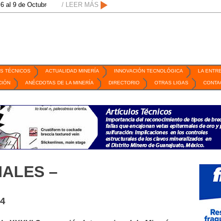
tubre de 2026 / San Luis Potosí, SLP /
/ LEER MÁS
/
Mexico Mining Forum / 2 de septiem
S TÉCNICOS
ACTUALIDAD MINERÍA
INNOVACIÓN TECNOLÓGICA
LA ENTR
CIÓN
ANÉCDOTAS DE LA MINERÍA
DIRECTORIO
OTRAS LIGAS
CONTA
ALES –
24