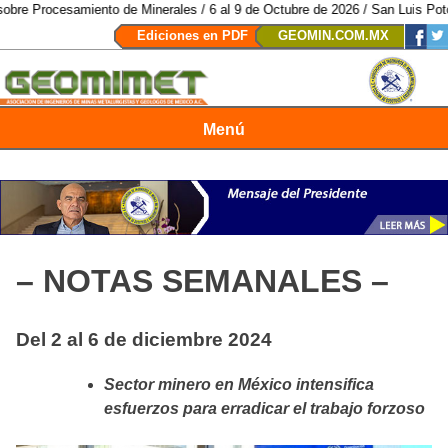
esamiento de Minerales / 6 al 9 de Octubre de 2026 / San Luis Potosí, SLP 
Ediciones en PDF
GEOMIN.COM.MX
Menú
Revista Geomimet
– NOTAS SEMANALES –
Del 2 al 6 de diciembre 2024
Sector minero en México intensifica
esfuerzos para erradicar el trabajo forzoso