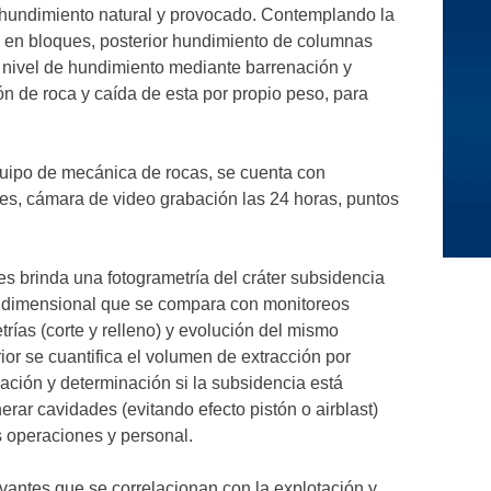
hundimiento natural y provocado. Contemplando la
o en bloques, posterior hundimiento de columnas
 nivel de hundimiento mediante barrenación y
n de roca y caída de esta por propio peso, para
uipo de mecánica de rocas, se cuenta con
tes, cámara de video grabación las 24 horas, puntos
es brinda una fotogrametría del cráter subsidencia
tridimensional que se compara con monitoreos
rías (corte y relleno) y evolución del mismo
rior se cuantifica el volumen de extracción por
ación y determinación si la subsidencia está
rar cavidades (evitando efecto pistón o airblast)
 operaciones y personal.
evantes que se correlacionan con la explotación y