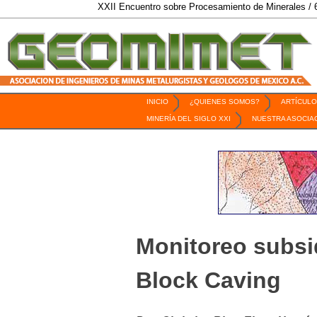
XXII Encuentro sobre Procesamiento de Minerales / 6 al 9 de Oct
INICIO
¿QUIENES SOMOS?
ARTÍCULO
Revista Geomimet
MINERÍA DEL SIGLO XXI
NUESTRA ASOCIA
Monitoreo subsi
Block Caving