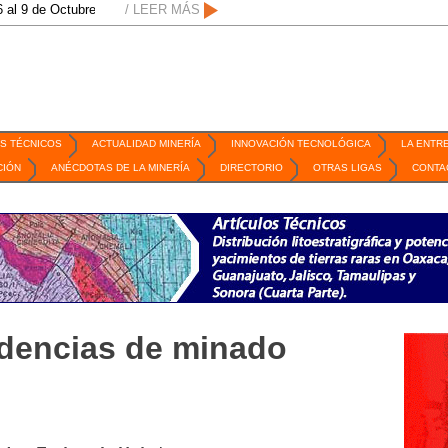
ubre de 2026 / San Luis Potosí, SLP /
/ LEER MÁS
/
Mexico Mining Forum / 2 de septiemb
S TÉCNICOS
ACTUALIDAD MINERÍA
INNOVACIÓN TECNOLÓGICA
LA ENTR
CIÓN
ANÉCDOTAS DE LA MINERÍA
DIRECTORIO
OTRAS LIGAS
CONTA
dencias de minado