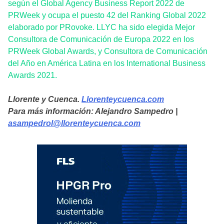
según el Global Agency Business Report 2022 de
PRWeek y ocupa el puesto 42 del Ranking Global 2022
elaborado por PRovoke. LLYC ha sido elegida Mejor
Consultora de Comunicación de Europa 2022 en los
PRWeek Global Awards, y Consultora de Comunicación
del Año en América Latina en los International Business
Awards 2021.
Llorente y Cuenca.
Llorenteycuenca.com
Para más información: Alejandro Sampedro |
asampedrol@llorenteycuenca.com