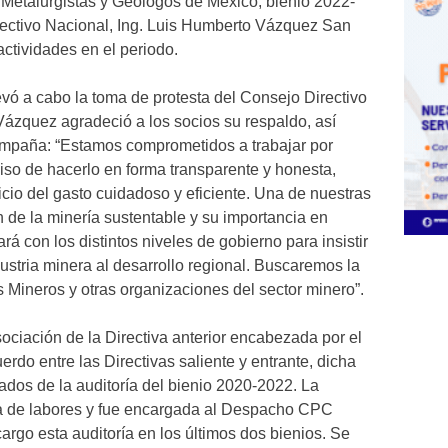
 Metalurgistas y Geólogos de México, bienio 2022-
rectivo Nacional, Ing. Luis Humberto Vázquez San
actividades en el periodo.
levó a cabo la toma de protesta del Consejo Directivo
Vázquez agradeció a los socios su respaldo, así
ompaña: “Estamos comprometidos a trabajar por
so de hacerlo en forma transparente y honesta,
io del gasto cuidadoso y eficiente. Una de nuestras
 de la minería sustentable y su importancia en
ará con los distintos niveles de gobierno para insistir
dustria minera al desarrollo regional. Buscaremos la
 Mineros y otras organizaciones del sector minero”.
sociación de la Directiva anterior encabezada por el
rdo entre las Directivas saliente y entrante, dicha
tados de la auditoría del bienio 2020-2022. La
día de labores y fue encargada al Despacho CPC
cargo esta auditoría en los últimos dos bienios. Se