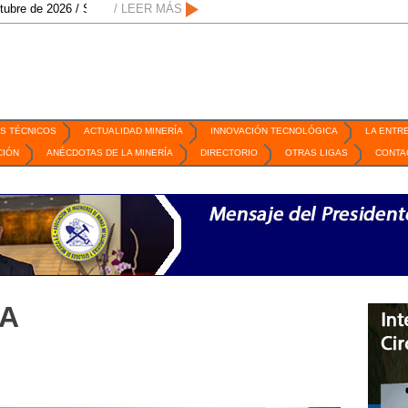
 / San Luis Potosí, SLP /
/ LEER MÁS
/
Mexico Mining Forum / 2 de septiembre de 2026 
S TÉCNICOS
ACTUALIDAD MINERÍA
INNOVACIÓN TECNOLÓGICA
LA ENTR
CIÓN
ANÉCDOTAS DE LA MINERÍA
DIRECTORIO
OTRAS LIGAS
CONTA
MA