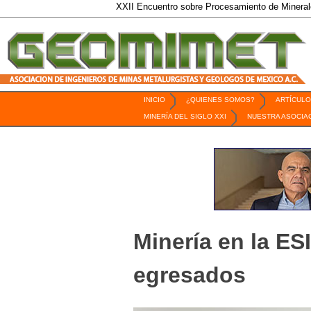
XXII Encuentro sobre Procesamiento de Minerales / 6 al
INICIO
¿QUIENES SOMOS?
ARTÍCULO
Revista Geomimet
MINERÍA DEL SIGLO XXI
NUESTRA ASOCIA
Minería en la ES
egresados