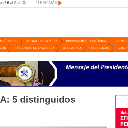
 9 de Octubre de 2026 / San Luis Potosí, SLP /
/ LEER MÁS
/
Mexico Mining Forum / 2 de
S TÉCNICOS
ACTUALIDAD MINERÍA
INNOVACIÓN TECNOLÓGICA
LA ENTR
CIÓN
ANÉCDOTAS DE LA MINERÍA
DIRECTORIO
OTRAS LIGAS
CONTA
IA: 5 distinguidos