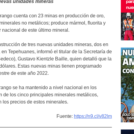
uevas unidades mineras
rango cuenta con 23 minas en producción de oro,
e minerales no metálicos; produce mármol, fluorita y
r nacional de este último mineral.
onstrucción de tres nuevas unidades mineras, dos en
en Tepehuanes, informó el titular de la Secretaría de
deco), Gustavo Kientzle Baille, quien detalló que la
e dólares. Estas nuevas minas tienen programado
mestre de este año 2022.
rango se ha mantenido a nivel nacional en los
n de los cinco principales minerales metálicos,
 los precios de estos minerales.
Fuente:
https://n9.cl/v82lm