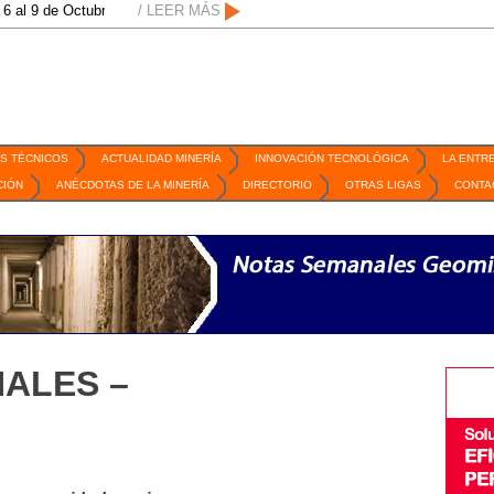
ctubre de 2026 / San Luis Potosí, SLP /
/ LEER MÁS
/
Mexico Mining Forum / 2 de septi
S TÉCNICOS
ACTUALIDAD MINERÍA
INNOVACIÓN TECNOLÓGICA
LA ENTR
CIÓN
ANÉCDOTAS DE LA MINERÍA
DIRECTORIO
OTRAS LIGAS
CONTA
ALES –