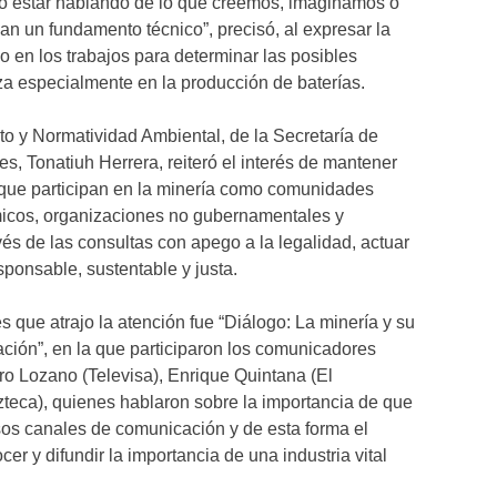
 no estar hablando de lo que creemos, imaginamos o
n un fundamento técnico”, precisó, al expresar la
 en los trabajos para determinar las posibles
iza especialmente en la producción de baterías.
to y Normatividad Ambiental, de la Secretaría de
, Tonatiuh Herrera, reiteró el interés de mantener
s que participan en la minería como comunidades
micos, organizaciones no gubernamentales y
és de las consultas con apego a la legalidad, actuar
sponsable, sustentable y justa.
 que atrajo la atención fue “Diálogo: La minería y su
ción”, en la que participaron los comunicadores
ro Lozano (Televisa), Enrique Quintana (El
teca), quienes hablaron sobre la importancia de que
ersos canales de comunicación y de esta forma el
er y difundir la importancia de una industria vital