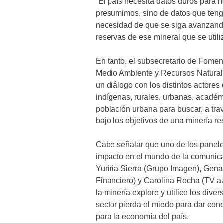
“El país necesita datos duros para
presumimos, sino de datos que tenga
necesidad de que se siga avanzando
reservas de ese mineral que se util
En tanto, el subsecretario de Fomen
Medio Ambiente y Recursos Naturales
un diálogo con los distintos actore
indígenas, rurales, urbanas, acadé
población urbana para buscar, a trav
bajo los objetivos de una minería re
Cabe señalar que uno de los paneles
impacto en el mundo de la comunica
Yuriria Sierra (Grupo Imagen), Gena
Financiero) y Carolina Rocha (TV az
la minería explore y utilice los div
sector pierda el miedo para dar conoc
para la economía del país.