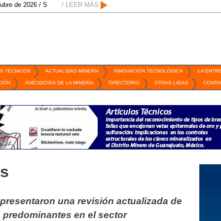
/ San Luis Potosí, SLP /
/ LEER MÁS
/
Mexico Mining Forum / 2 de septiembre de 2026 /
S TÉCNICOS
ACTUALIDAD MINERÍA
INNOVACIÓN TECNOLÓGICA
LA ENTR
CIÓN
ANÉCDOTAS DE LA MINERÍA
DIRECTORIO
OTRAS LIGAS
CONTA
os
presentaron una revisión actualizada de
s predominantes en el sector