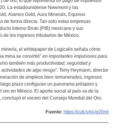
) de oro, lo que representa un pago de impuestos
020. La estadounidense Newmont y las
old, Alamos Gold, Aura Minerals, Equinox
s de forma directa. Tan solo estas empresas
ducto Interno Bruto (PIB) mexicano y sus
 de los ingresos tributarios de México.
 minería, el
whitepaper
de Logicalis señala cómo
una mina se convirtió”
en importantes impulsores para
 sino también más productividad, seguridad y
 actividades de algo riesgo
“. Terry Heymann, director
eneración de empleos bien remunerados, ingresos
a largo plazo configuran un panorama próspero y
l oro en México. El aporte social al país va de la
 concluyó el vocero del Consejo Mundial del Oro.
Fuente:
https://cutt.ly/sUg20mt