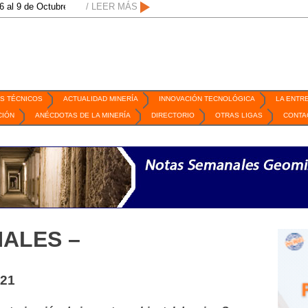
ctubre de 2026 / San Luis Potosí, SLP /
/ LEER MÁS
/
Mexico Mining Forum / 2 de septie
S TÉCNICOS
ACTUALIDAD MINERÍA
INNOVACIÓN TECNOLÓGICA
LA ENTR
CIÓN
ANÉCDOTAS DE LA MINERÍA
DIRECTORIO
OTRAS LIGAS
CONTA
ALES –
021