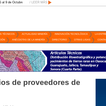
 de Octubre de 2026 / San Luis Potosí, SLP /
/ LEER MÁS
/
Mexico Mining Forum / 2 de 
S TÉCNICOS
ACTUALIDAD MINERÍA
INNOVACIÓN TECNOLÓGICA
LA ENTR
CIÓN
ANÉCDOTAS DE LA MINERÍA
DIRECTORIO
OTRAS LIGAS
CONTA
os de proveedores de