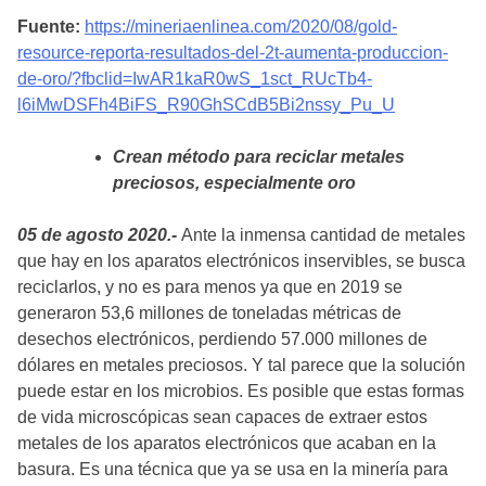
Fuente:
https://mineriaenlinea.com/2020/08/gold-
resource-reporta-resultados-del-2t-aumenta-produccion-
de-oro/?fbclid=IwAR1kaR0wS_1sct_RUcTb4-
l6iMwDSFh4BiFS_R90GhSCdB5Bi2nssy_Pu_U
Crean método para reciclar metales
preciosos, especialmente oro
05 de agosto 2020.-
Ante la inmensa cantidad de metales
que hay en los aparatos electrónicos inservibles, se busca
reciclarlos, y no es para menos ya que en 2019 se
generaron 53,6 millones de toneladas métricas de
desechos electrónicos, perdiendo 57.000 millones de
dólares en metales preciosos. Y tal parece que la solución
puede estar en los microbios. Es posible que estas formas
de vida microscópicas sean capaces de extraer estos
metales de los aparatos electrónicos que acaban en la
basura. Es una técnica que ya se usa en la minería para