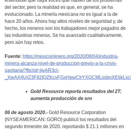
entendible que haya voces que hablen de los problemas
del sector, pero la realidad es que, en general, se ha
evolucionado. La minería mexicana no es igual a la de
hace 20 años. Ahora hay altos niveles de seguridad y, de
hecho, los mineros son los trabajadores mejor pagados de
las industrias mineras. Se ha avanzado cualitativamente,
pero aún hay retos.
Fuente:
https://mexicominero.org/2020/08/04/industria-
minera-alcanza-nivel-de-produccion-previo-a-la-crisis-
sanitaria/?fbclid=IwAR3cl-
_XwAX4UrZ3F92IQZKcvFGxHpwCIrYXGCMLssbnXEIikLx
Gold Resource reporta resultados del 2T;
aumenta producción de oro
06 de agosto 2020.-
Gold Resource Corporation
(NYSEAMERICAN: GORO) publicó los resultados del
segundo trimestre de 2020, reportando $ 21.1 millones en