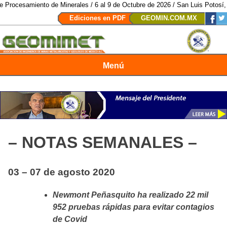
to de Minerales / 6 al 9 de Octubre de 2026 / San Luis Potosí, SLP /
/
Mexi
Ediciones en PDF
GEOMIN.COM.MX
Menú
Revista Geomimet
– NOTAS SEMANALES –
03 – 07 de agosto 2020
Newmont Peñasquito ha realizado 22 mil
952 pruebas rápidas para evitar contagios
de Covid