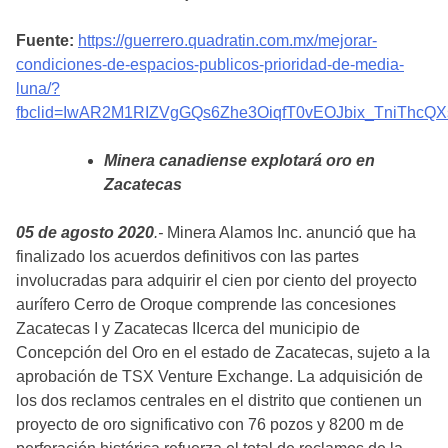
Fuente:
https://guerrero.quadratin.com.mx/mejorar-
condiciones-de-espacios-publicos-prioridad-de-media-
luna/?
fbclid=IwAR2M1RIZVgGQs6Zhe3OiqfT0vEOJbix_TniThcQ
Minera canadiense explotará oro en
Zacatecas
05 de agosto 2020
.-
Minera Alamos Inc. anunció que ha
finalizado los acuerdos definitivos con las partes
involucradas para adquirir el cien por ciento del proyecto
aurífero Cerro de Oroque comprende las concesiones
Zacatecas I y Zacatecas IIcerca del municipio de
Concepción del Oro en el estado de Zacatecas, sujeto a la
aprobación de TSX Venture Exchange. La adquisición de
los dos reclamos centrales en el distrito que contienen un
proyecto de oro significativo con 76 pozos y 8200 m de