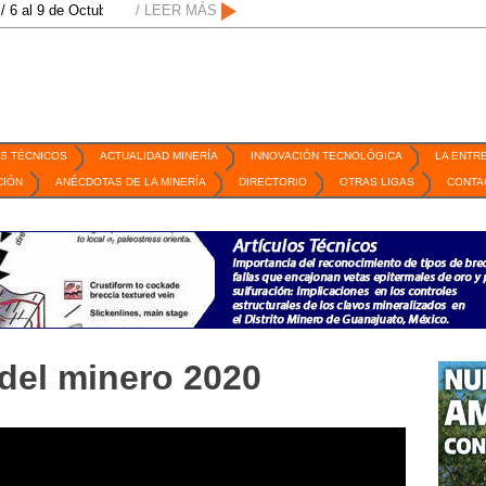
al 9 de Octubre de 2026 / San Luis Potosí, SLP /
/ LEER MÁS
/
Mexico Mining Forum / 2 
S TÉCNICOS
ACTUALIDAD MINERÍA
INNOVACIÓN TECNOLÓGICA
LA ENTR
CIÓN
ANÉCDOTAS DE LA MINERÍA
DIRECTORIO
OTRAS LIGAS
CONTA
 del minero 2020