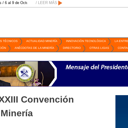
 al 9 de Octubre de 2026 / San Luis Potosí, SLP /
/ LEER MÁS
/
Mexico Mining Forum / 2
S TÉCNICOS
ACTUALIDAD MINERÍA
INNOVACIÓN TECNOLÓGICA
LA ENTR
CIÓN
ANÉCDOTAS DE LA MINERÍA
DIRECTORIO
OTRAS LIGAS
CONTA
XXXIII Convención
 Minería