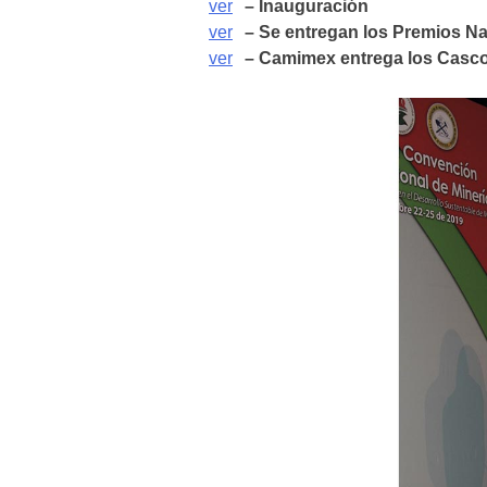
ver
– Inauguración
ver
– Se entregan los Premios N
ver
– Camimex entrega los Casco