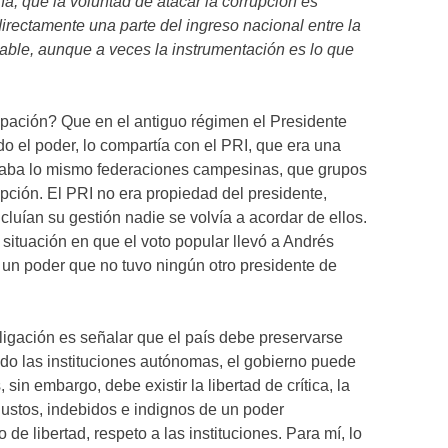
na, que la voluntad de atacar la corrupción es
 directamente una parte del ingreso nacional entre la
able, aunque a veces la instrumentación es lo que
upación? Que en el antiguo régimen el Presidente
odo el poder, lo compartía con el PRI, que era una
raba lo mismo federaciones campesinas, que grupos
pción. El PRI no era propiedad del presidente,
luían su gestión nadie se volvía a acordar de ellos.
ituación en que el voto popular llevó a Andrés
un poder que no tuvo ningún otro presidente de
bligación es señalar que el país debe preservarse
do las instituciones autónomas, el gobierno puede
sin embargo, debe existir la libertad de crítica, la
justos, indebidos e indignos de un poder
de libertad, respeto a las instituciones. Para mí, lo