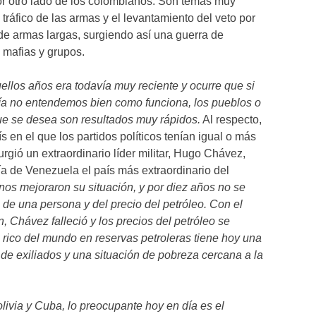
or otro lado de los colombianos. Son temas muy
tráfico de las armas y el levantamiento del veto por
de armas largas, surgiendo así una guerra de
 mafias y grupos.
llos años era todavía muy reciente y ocurre que si
ía no entendemos bien como funciona, los pueblos o
ue se desea son resultados muy rápidos.
Al respecto,
 en el que los partidos políticos tenían igual o más
gió un extraordinario líder militar, Hugo Chávez,
ría de Venezuela el país más extraordinario del
nos mejoraron su situación, y por diez años no se
de una persona y del precio del petróleo. Con el
, Chávez falleció y los precios del petróleo se
rico del mundo en reservas petroleras tiene hoy una
 de exiliados y una situación de pobreza cercana a la
ivia y Cuba, lo preocupante hoy en día es el