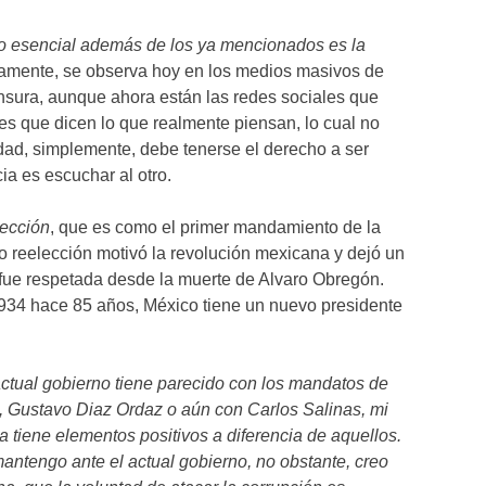
no esencial además de los ya mencionados es la
mente, se observa hoy en los medios masivos de
nsura, aunque ahora están las redes sociales que
es que dicen lo que realmente piensan, lo cual no
dad, simplemente, debe tenerse el derecho a ser
ia es escuchar al otro.
lección
, que es como el primer mandamiento de la
 No reelección motivó la revolución mexicana y dejó un
 fue respetada desde la muerte de Alvaro Obregón.
934 hace 85 años, México tiene un nuevo presidente
ctual gobierno tiene parecido con los mandatos de
o, Gustavo Diaz Ordaz o aún con Carlos Salinas, mi
a tiene elementos positivos a diferencia de aquellos.
 mantengo ante el actual gobierno, no obstante, creo