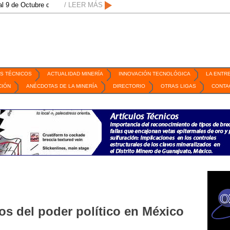
ubre de 2026 / San Luis Potosí, SLP /
/ LEER MÁS
/
Mexico Mining Forum / 2 de septiem
S TÉCNICOS
ACTUALIDAD MINERÍA
INNOVACIÓN TECNOLÓGICA
LA ENTR
CIÓN
ANÉCDOTAS DE LA MINERÍA
DIRECTORIO
OTRAS LIGAS
CONTA
os del poder político en México