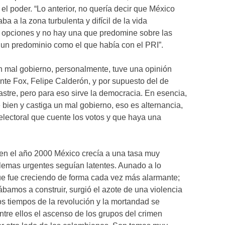
 el poder. “Lo anterior, no quería decir que México
aba a la zona turbulenta y difícil de la vida
 opciones y no hay una que predomine sobre las
o un predominio como el que había con el PRI”.
 mal gobierno, personalmente, tuve una opinión
ente Fox, Felipe Calderón, y por supuesto del de
stre, pero para eso sirve la democracia. En esencia,
 bien y castiga un mal gobierno, eso es alternancia,
 electoral que cuente los votos y que haya una
 en el año 2000 México crecía a una tasa muy
blemas urgentes seguían latentes. Aunado a lo
ue fue creciendo de forma cada vez más alarmante;
amos a construir, surgió el azote de una violencia
s tiempos de la revolución y la mortandad se
entre ellos el ascenso de los grupos del crimen