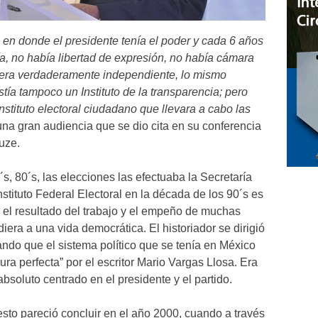
o en donde el presidente tenía el poder y cada 6 años
a, no había libertad de expresión, no había cámara
uera verdaderamente independiente, lo mismo
stía tampoco un Instituto de la transparencia; pero
nstituto electoral ciudadano que llevara a cabo las
 una gran audiencia que se dio cita en su conferencia
auze.
, 80´s, las elecciones las efectuaba la Secretaría
stituto Federal Electoral en la década de los 90´s es
 el resultado del trabajo y el empeño de muchas
era a una vida democrática. El historiador se dirigió
ando que el sistema político que se tenía en México
ra perfecta” por el escritor Mario Vargas Llosa. Era
bsoluto centrado en el presidente y el partido.
to pareció concluir en el año 2000, cuando a través