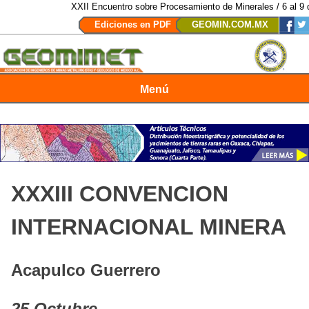
XXII Encuentro sobre Procesamiento de Minerales / 6 al 9 d
Ediciones en PDF
GEOMIN.COM.MX
Menú
Revista Geomimet
XXXIII CONVENCION
INTERNACIONAL MINERA
A
capulco Guerrero
25 Octubre