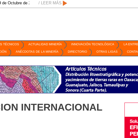
 de 2026 / San Luis Potosí, SLP /
/ LEER MÁS
/
Mexico Mining Forum / 2 de septiembre 
S TÉCNICOS
ACTUALIDAD MINERÍA
INNOVACIÓN TECNOLÓGICA
LA ENTR
CIÓN
ANÉCDOTAS DE LA MINERÍA
DIRECTORIO
OTRAS LIGAS
CONTA
CION INTERNACIONAL