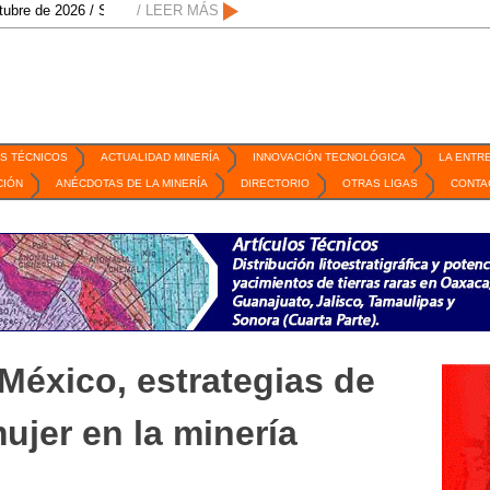
 2026 / San Luis Potosí, SLP /
/ LEER MÁS
/
Mexico Mining Forum / 2 de septiembre de 2
S TÉCNICOS
ACTUALIDAD MINERÍA
INNOVACIÓN TECNOLÓGICA
LA ENTR
CIÓN
ANÉCDOTAS DE LA MINERÍA
DIRECTORIO
OTRAS LIGAS
CONTA
México, estrategias de
mujer en la minería