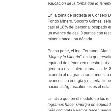
educación de la forma que lo tenem
En la toma de protesta al Consejo Di
Fondo Minero, Socorro Gómez, señal
casi el 18% del personal ocupado en
un avance de casi 3 puntos con resp
minería hace una década.
Por su parte, el Ing. Fernando Alaní
“Mujer y la Minería”
, en la que resa
equidad de género en nuestro país.
género a nivel internacional es de .
acuerdo al diagrama radar muestra q
avances; en energía y minería, tien
nacional, Aguascalientes es el esta
Enfatizó que en el modelo de los r
logramos hacer sinergia en equida
más completa y vamos hacer mejore