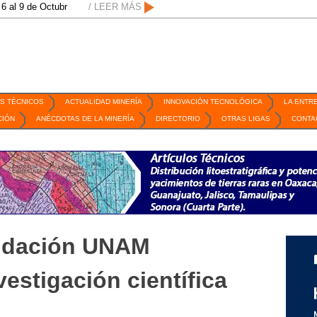
 Octubre de 2026 / San Luis Potosí, SLP /
/ LEER MÁS
/
Mexico Mining Forum / 2 de sept
S TÉCNICOS
ACTUALIDAD MINERÍA
INNOVACIÓN TECNOLÓGICA
LA ENTR
CIÓN
ANÉCDOTAS DE LA MINERÍA
DIRECTORIO
OTRAS LIGAS
CONTA
ndación UNAM
estigación científica