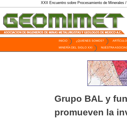
XXII Encuentro sobre Procesamiento de Minerales / 6 al 9 de
INICIO
¿QUIENES SOMOS?
ARTÍCULO
Revista Geomimet
MINERÍA DEL SIGLO XXI
NUESTRA ASOCIA
Grupo BAL y fu
promueven la inv