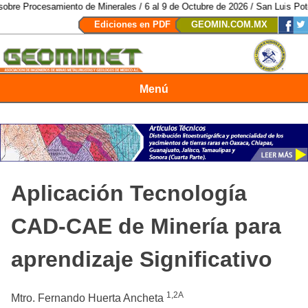
ento de Minerales / 6 al 9 de Octubre de 2026 / San Luis Potosí, SLP /
/
Me
Ediciones en PDF
GEOMIN.COM.MX
Menú
Revista Geomimet
Aplicación Tecnología
CAD-CAE de Minería para
aprendizaje Significativo
1,2A
Mtro. Fernando Huerta Ancheta