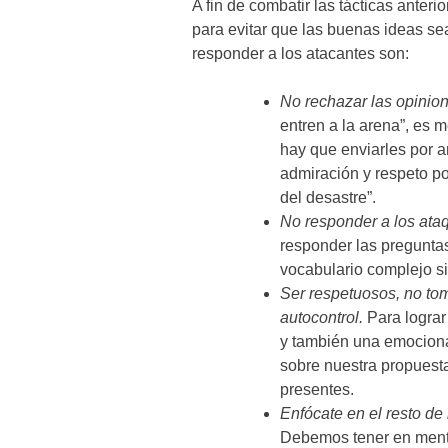
A fin de combatir las tácticas anter
para evitar que las buenas ideas s
responder a los atacantes son:
No rechazar las opinio
entren a la arena”, es 
hay que enviarles por 
admiración y respeto po
del desastre”.
No responder a los ata
responder las pregunta
vocabulario complejo s
Ser respetuosos, no tom
autocontrol.
Para lograr
y también una emociona
sobre nuestra propuesta
presentes.
Enfócate en el resto de
Debemos tener en mente