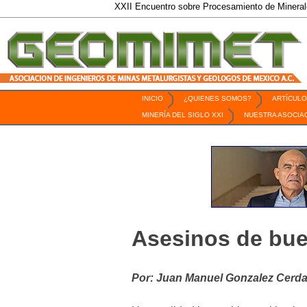
XXII Encuentro sobre Procesamiento de Minerales / 6 a
INICIO
¿QUIENES SOMOS?
ARTÍCULO
Revista Geomimet
MINERÍA DEL SIGLO XXI
NUESTRA ASOCIA
Asesinos de bue
Por: Juan Manuel Gonzalez Cerd