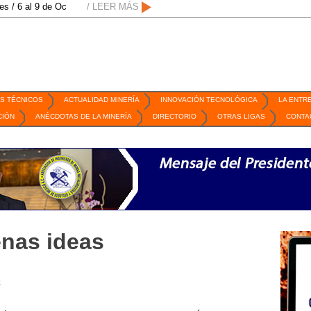
l 9 de Octubre de 2026 / San Luis Potosí, SLP /
/ LEER MÁS
/
Mexico Mining Forum / 2 
S TÉCNICOS
ACTUALIDAD MINERÍA
INNOVACIÓN TECNOLÓGICA
LA ENTR
CIÓN
ANÉCDOTAS DE LA MINERÍA
DIRECTORIO
OTRAS LIGAS
CONTA
nas ideas
a