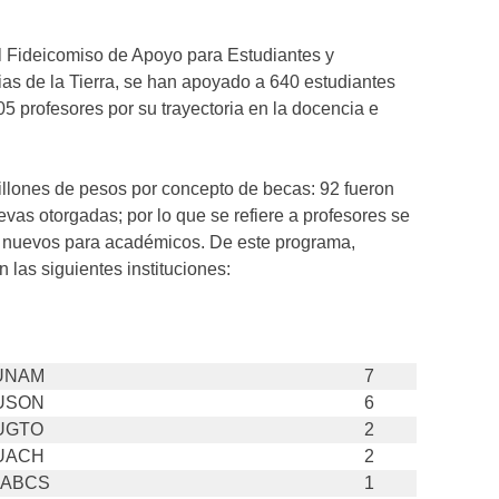
 Fideicomiso de Apoyo para Estudiantes y
ias de la Tierra, se han apoyado a 640 estudiantes
 profesores por su trayectoria en la docencia e
illones de pesos por concepto de becas: 92 fueron
vas otorgadas; por lo que se refiere a profesores se
0 nuevos para académicos. De este programa,
 las siguientes instituciones:
UNAM
7
USON
6
UGTO
2
UACH
2
ABCS
1