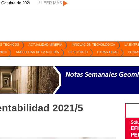
de 2026 / San Luis Potosí, SLP /
/ LEER MÁS
/
Mexico Mining Forum / 2 de septiembre de
S TÉCNICOS
ACTUALIDAD MINERÍA
INNOVACIÓN TECNOLÓGICA
LA ENTR
CIÓN
ANÉCDOTAS DE LA MINERÍA
DIRECTORIO
OTRAS LIGAS
CONTA
ntabilidad 2021/5