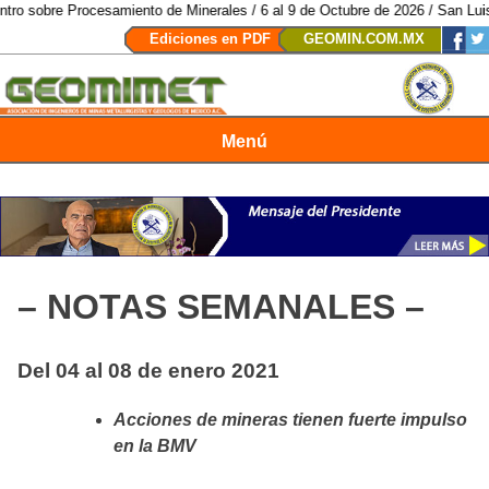
ocesamiento de Minerales / 6 al 9 de Octubre de 2026 / San Luis Potosí, SL
Ediciones en PDF
GEOMIN.COM.MX
Menú
Revista Geomimet
– NOTAS SEMANALES –
Del 04 al 08 de enero 2021
Acciones de mineras tienen fuerte impulso
en la BMV