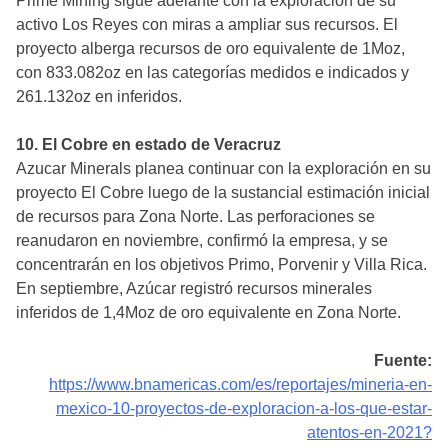
Prime Mining sigue adelante con la exploración de su
activo Los Reyes con miras a ampliar sus recursos. El
proyecto alberga recursos de oro equivalente de 1Moz,
con 833.082oz en las categorías medidos e indicados y
261.132oz en inferidos.
10. El Cobre en estado de Veracruz
Azucar Minerals planea continuar con la exploración en su
proyecto El Cobre luego de la sustancial estimación inicial
de recursos para Zona Norte. Las perforaciones se
reanudaron en noviembre, confirmó la empresa, y se
concentrarán en los objetivos Primo, Porvenir y Villa Rica.
En septiembre, Azúcar registró recursos minerales
inferidos de 1,4Moz de oro equivalente en Zona Norte.
Fuente:
https://www.bnamericas.com/es/reportajes/mineria-en-
mexico-10-proyectos-de-exploracion-a-los-que-estar-
atentos-en-2021?