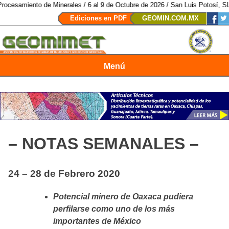
de Minerales / 6 al 9 de Octubre de 2026 / San Luis Potosí, SLP /
/
Mexico 
Ediciones en PDF
GEOMIN.COM.MX
Menú
Revista Geomimet
– NOTAS SEMANALES –
24 – 28 de Febrero 2020
Potencial minero de Oaxaca pudiera
perfilarse como uno de los más
importantes de México