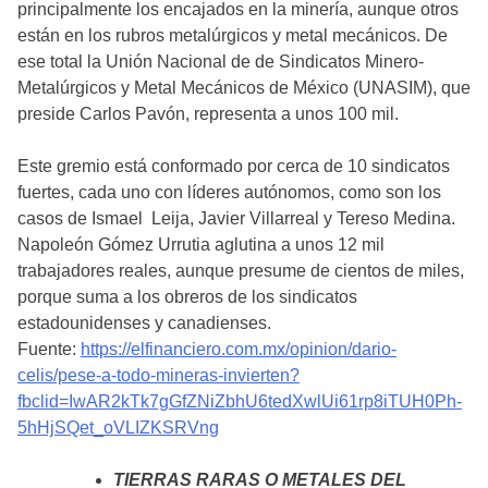
principalmente los encajados en la minería, aunque otros
están en los rubros metalúrgicos y metal mecánicos. De
ese total la Unión Nacional de de Sindicatos Minero-
Metalúrgicos y Metal Mecánicos de México (UNASIM), que
preside Carlos Pavón, representa a unos 100 mil.
Este gremio está conformado por cerca de 10 sindicatos
fuertes, cada uno con líderes autónomos, como son los
casos de Ismael Leija, Javier Villarreal y Tereso Medina.
Napoleón Gómez Urrutia aglutina a unos 12 mil
trabajadores reales, aunque presume de cientos de miles,
porque suma a los obreros de los sindicatos
estadounidenses y canadienses.
Fuente:
https://elfinanciero.com.mx/opinion/dario-
celis/pese-a-todo-mineras-invierten?
fbclid=IwAR2kTk7gGfZNiZbhU6tedXwlUi61rp8iTUH0Ph-
5hHjSQet_oVLIZKSRVng
TIERRAS RARAS O METALES DEL