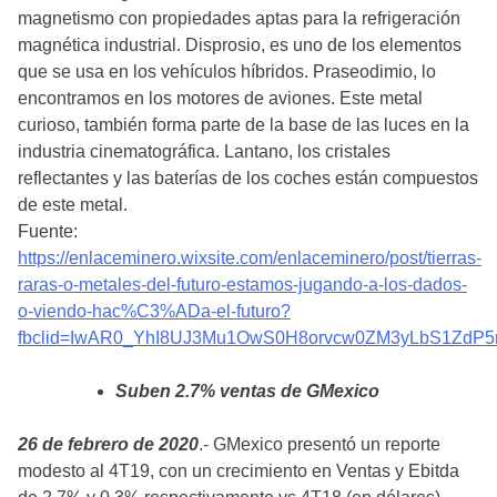
magnetismo con propiedades aptas para la refrigeración
magnética industrial. Disprosio, es uno de los elementos
que se usa en los vehículos híbridos. Praseodimio, lo
encontramos en los motores de aviones. Este metal
curioso, también forma parte de la base de las luces en la
industria cinematográfica. Lantano, los cristales
reflectantes y las baterías de los coches están compuestos
de este metal.
Fuente:
https://enlaceminero.wixsite.com/enlaceminero/post/tierras-
raras-o-metales-del-futuro-estamos-jugando-a-los-dados-
o-viendo-hac%C3%ADa-el-futuro?
fbclid=IwAR0_YhI8UJ3Mu1OwS0H8orvcw0ZM3yLbS1ZdP5rz
Suben 2.7% ventas de GMexico
26 de febrero de 2020
.- GMexico presentó un reporte
modesto al 4T19, con un crecimiento en Ventas y Ebitda